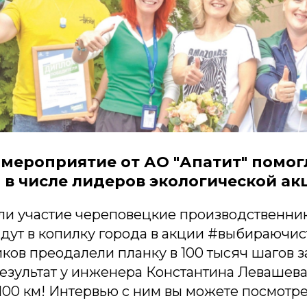
мероприятие от АО "Апатит" помог
 в числе лидеров экологической ак
ли участие череповецкие производственни
дут в копилку города в акции #выбираючис
ков преодалели планку в 100 тысяч шагов з
ультат у инженера Константина Левашева -
100 км! Интервью с ним вы можете посмотр