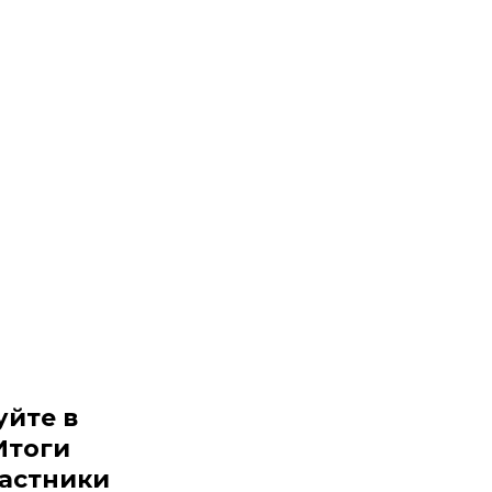
уйте в
Итоги
частники