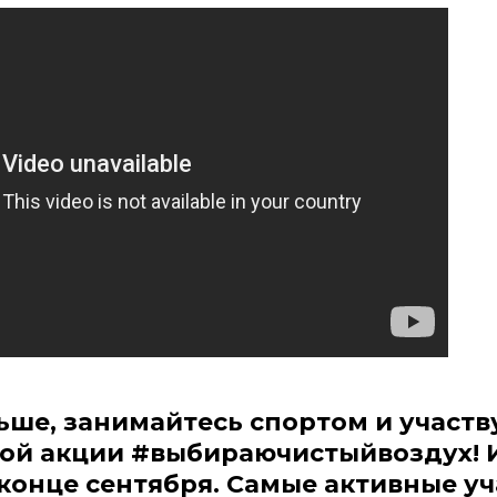
ьше, занимайтесь спортом и участв
кой акции #выбираючистыйвоздух! 
конце сентября. Cамые активные у