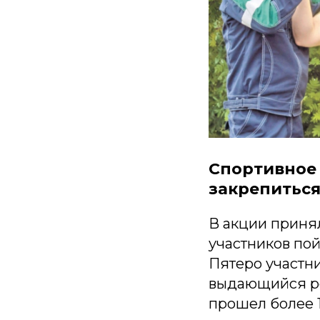
Спортивное 
закрепиться
В акции приня
участников пой
Пятеро участни
выдающийся рез
прошел более 