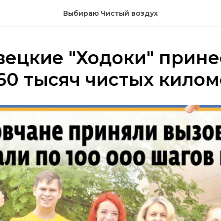
Выбираю Чистый воздух
вецкие "Ходоки" прине
60 тысяч чистых кило