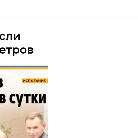
сли
метров