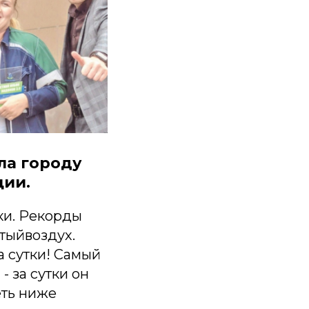
ла городу
ции.
ки. Рекорды
тыйвоздух.
а сутки! Самый
 за сутки он
еть ниже