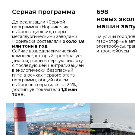
Серная программа
698
новых
экол
До реализации «Серной
машин зап
программы» «Норникеля»
выбросы диоксида серы
металлургическими заводами
на улицы городо
Норильска составляли
около 1,8
газомоторные ав
млн тонн в год
.
электробусы, тра
Сейчас возведен химический
и троллейбусы
комплекс, который преобразует
диоксид серы в серную кислоту
с последующей нейтрализацией
в экологически безопасный
гипс. в рамках первого этапа
программы, общий объём
выбросов сократился на 24%,
достигнув показателя
1,3 млн
тонн.