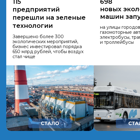
115
698
новых
экол
предприятий
машин зап
перешли на зеленые
технологии
на улицы городо
газомоторные ав
Завершено более 300
электробусы, тра
экологических мероприятий,
и троллейбусы
бизнес инвестировал порядка
650 млрд рублей, чтобы воздух
стал чище