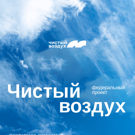
Чистый
федеральный
проект
воздух
поэтапное снижение
выбросов опасных
загрязняющих веществ